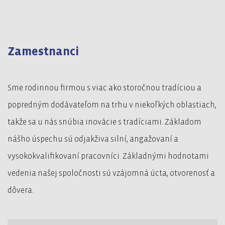
Zamestnanci
Sme rodinnou firmou s viac ako storočnou tradíciou a
popredným dodávateľom na trhu v niekoľkých oblastiach,
takže sa u nás snúbia inovácie s tradíciami. Základom
nášho úspechu sú odjakživa silní, angažovaní a
vysokokvalifikovaní pracovníci. Základnými hodnotami
vedenia našej spoločnosti sú vzájomná úcta, otvorenosť a
dôvera.