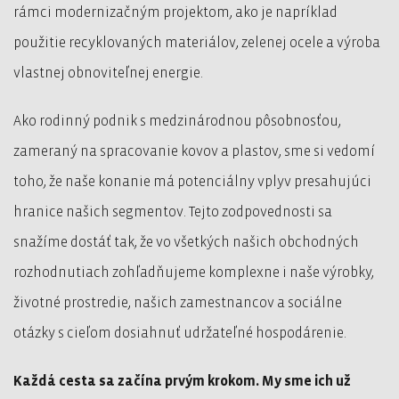
rámci modernizačným projektom, ako je napríklad
použitie recyklovaných materiálov, zelenej ocele a výroba
vlastnej obnoviteľnej energie.
Ako rodinný podnik s medzinárodnou pôsobnosťou,
zameraný na spracovanie kovov a plastov, sme si vedomí
toho, že naše konanie má potenciálny vplyv presahujúci
hranice našich segmentov. Tejto zodpovednosti sa
snažíme dostáť tak, že vo všetkých našich obchodných
rozhodnutiach zohľadňujeme komplexne i naše výrobky,
životné prostredie, našich zamestnancov a sociálne
otázky s cieľom dosiahnuť udržateľné hospodárenie.
Každá cesta sa začína prvým krokom. My sme ich už