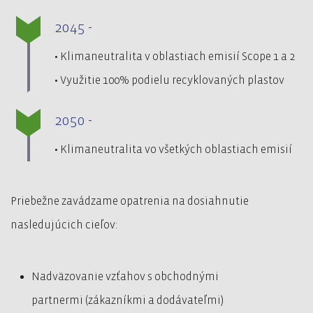
2045 -
• Klimaneutralita v oblastiach emisií Scope 1 a 2
• Využitie 100% podielu recyklovaných plastov
2050 -
• Klimaneutralita vo všetkých oblastiach emisií
Priebežne zavádzame opatrenia na dosiahnutie
nasledujúcich cieľov:
Nadväzovanie vzťahov s obchodnými
partnermi (zákazníkmi a dodávateľmi)