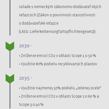
súlade s nemeckým zákonomo dodávateľ ských
reťazcoch (Zákon o povinnosti starostlivosti
o dodávateľské reťazce
(LkSG: Lieferkettensorgfaltspflichtengesetz))
2030 -
• Zníženie emisií CO2 v oblasti Scope 1 o 50 %
• Využitie 80% podielu recyklovaných plastov
2035 -
• Využitie najmenej 50% podielu „zelenej ocele“
• Zníženie emisií CO2 v oblasti Scope 2 o 60 % a
Scope 3 o 40 %