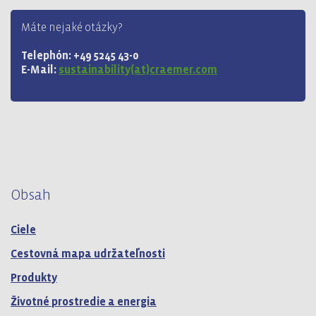
Máte nejaké otázky?
Telephón: +49 5245 43-0
E-Mail:
sustainability(at)craemer.com
Obsah
Ciele
Cestovná mapa udržateľnosti
Produkty
Životné prostredie a energia