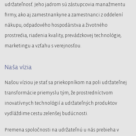
udržateľnosť. Jeho jadrom sú zástupcovia manažmentu
firmy, ako aj zamestnankyne a zamestnanci z oddelení
nákupu, odpadového hospodárstva a životného
prostredia, riadenia kvality, prevádzkovej technológie,
marketingu a vzťahu s verejnosťou.
Naša vízia
Našou víziou je stať sa priekopníkom na poli udržateľnej
transformácie priemyslu tým, že prostredníctvom
inovatívnych technológií a udržateľných produktov
vydláždime cestu zelenšej budúcnosti.
Premena spoločnosti na udržateľnú u nás prebieha v