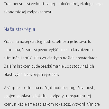
Craemer sme si vedomí svojej spoločenskej, ekologickej a
ekonomickej zodpovednosti!
Naša stratégia
Práca na našej stratégii udržateľnosti je hotová. To
znamená, že sme si pevne vytýčili cestu ku zníženiu a
eliminácii emisií CO2 vo všetkých našich prevádzkach.
Ďalším krokom bude preskúmanie CO2 stopy našich
plastových a kovových výrobkov.
V záujme posilnenia našej dlhodobej angažovanosti,
spojenia oblastí a lokalít i podpory transparentnej
komunikácie sme začiatkom roka 2021 vytvorili tím pre