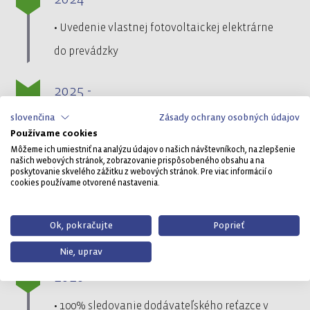
• Uvedenie vlastnej fotovoltaickej elektrárne
do prevádzky
2025 -
slovenčina
Zásady ochrany osobných údajov
• Nákup zelenej elektrickej energie z
Používame cookies
obnoviteľných zdrojov
Môžeme ich umiestniť na analýzu údajov o našich návštevníkoch, na zlepšenie
našich webových stránok, zobrazovanie prispôsobeného obsahu a na
• Vyhlásenie zámeru na nákup „zelenej ocele“
poskytovanie skvelého zážitku z webových stránok. Pre viac informácií o
cookies používame otvorené nastavenia.
• Zvýšenie podielu recyklovaných plastov
• Uvedenie vlastnej veternej elektrárne do
Ok, pokračujte
Poprieť
prevádzky
Nie, uprav
2026 -
• 100% sledovanie dodávateľského reťazce v