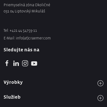
Priemyselná zóna Okoličné
031 04 Liptovský Mikuláš
Tel:
+421 44 54759-11
E-Mail:
info(at)craemer.com
Sledujte nás na
Výrobky
Služieb