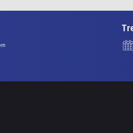
Tr
com