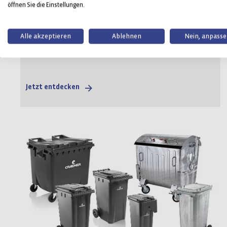
Kunststoffpaletten
öffnen Sie die Einstellungen.
Leistungsträger einer effizienten Logistik
Alle akzeptieren
Ablehnen
Nein, anpass
Jetzt entdecken