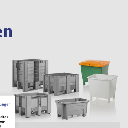
en
ungen
eite zu
ten-
s