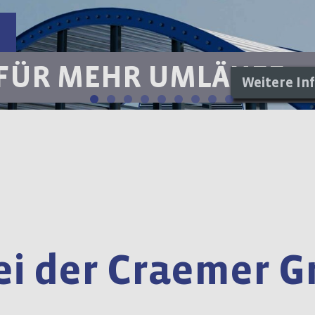
FÜR MEHR UMLÄUFE.
Weitere In
i der Craemer G