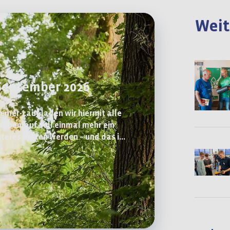
Weit
 September 2026
aemer-Lauf laden wir hiermit alle
tappenlauf soll einmal mehr ein
nteressierten werden – und das in
 Wettkampfcharakter.