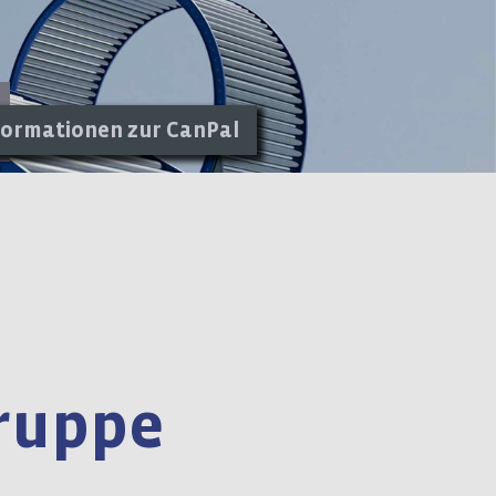
formationen zur CanPal
ruppe