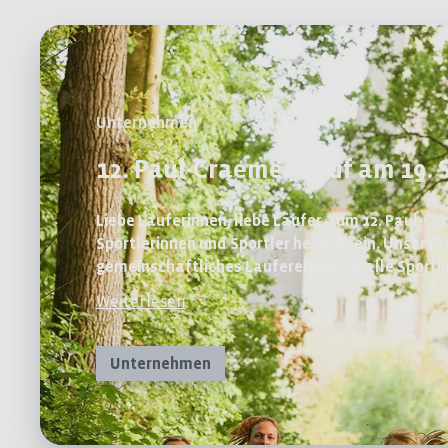
Unternehmen
12. Paul-Craemer-Lauf am 19.
Liebe Läuferinnen, liebe Läufer, zum 12. Paul-Cr
Sportlerinnen und Sportler herzlich ein. Unser E
gemeinschaftliches Laufereignis für alle Sporti
bewährter Form, mit viel guter Laune und ohne
Weiterlesen
Unternehmen