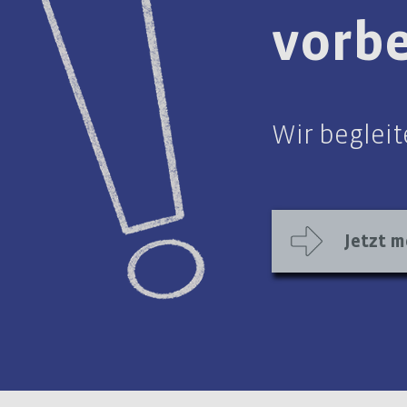
vorbe
Wir beglei
Jetzt m