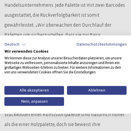
Handelsunternehmens. Jede Palette ist mit zwei Barcodes
ausgestattet, die Rückverfolgbarkeit ist somit
gewährleistet. „Wir überwachen den Durchlauf der
Paletten um sicherzustellen, dass sie zur Basis
Deutsch
Datenschutzbestimmungen
zurückkehren“, erklärt Benoït Dubuisson, Logistikleiter für
Wir verwenden Cookies
Intermarché Region Nord. „Die Paletten werden daher in
Wir können diese zur Analyse unserer Besucherdaten platzieren, um unsere
Webseite zu verbessern, personalisierte Inhalte anzuzeigen und Ihnen ein
den Märkten registriert und kehren anschließend in den
großartiges Webseiten-Erlebnis zu bieten. Für weitere Informationen zu den
von uns verwendeten Cookies öffnen Sie die Einstellungen.
Kreislauf zurück. Jede Palette macht etwa einen Umlauf
pro Woche, somit erfassen wir rund 50 Umläufe pro Jahr
Alle akzeptieren
Ablehnen
und pro Palette. Das passt zu unserer Zielsetzung, nach 2,5
Nein, anpassen
Jahren den Return on Investment zu erreichen. Die
Stückkosten einer Kunststoffpalette sind natürlich höher
als die einer Holzpalette, doch sie beweist ihre