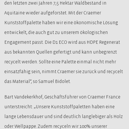
den letzten zwei Jahren 7,5 Hektar Waldbestand in
Aquitaine wieder aufgeforstet. Mit der Craemer
Kunststoffpalette haben wir eine ökonomische Lösung
entwickelt, die auch gut zu unserem ökologischen
Engagement passt. Die D1 ECO wird aus HDPE Regenerat
aus bekannten Quellen gefertigt und kann unbegrenzt
recycelt werden. Sollte eine Palette einmal nicht mehr
einsatzfähig sein, nimmt Craemer sie zurück und recycelt
das Material“, so Samuel Bidolet.
Bart Vandekerkhof, Geschäftsführer von Craemer France
unterstreicht: „Unsere Kunststoffpaletten haben eine
lange Lebensdauer und sind deutlich langlebiger als Holz
oder Wellpappe. Zudem recyceln wir 100% unserer