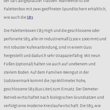
der Saft aufgeplatzter Trauben. Wahlweise ist die
Palettenbox mit zwei geöffneten Spundlöchern erhältlich,
wie auch die
SB3
.
Die Palettenboxen CB3 High und die geschlossene oder
perforierte SB3, alle im Industriemaß (1200 x 1000 mm) und
mit robuster Kufenanbindung, sind in einem Guss
hergestellt und dadurch sehr strapazierfähig. Mit neun
Füßen (optional) halten sie auch auf unebenem und
steilem Boden. Auf dem Familien-Weingut in der
Südsteiermark kommt die 790 Millimeter hohe,
geschlossene SB3 (610 Liter) zum Einsatz. Der Demeter-
Betrieb wirtschaftet nach biologischen Grundsätzen und
verfolgt eine moderne Kreislaufwirtschaft. Die SB3, wie