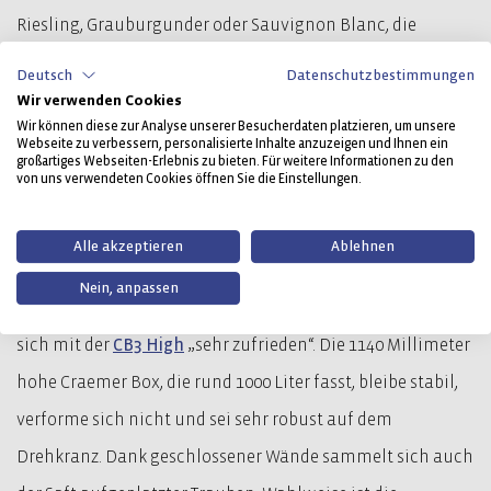
Riesling, Grauburgunder oder Sauvignon Blanc, die
Trauben in Rheinhessen werden von Hand gepflückt, in
Deutsch
Datenschutzbestimmungen
kleinen Lesekisten oder Eimern gesammelt und dann in
Wir verwenden Cookies
Wir können diese zur Analyse unserer Besucherdaten platzieren, um unsere
Palettenboxen
geleert, um darin zum Verarbeitungsort zu
Webseite zu verbessern, personalisierte Inhalte anzuzeigen und Ihnen ein
großartiges Webseiten-Erlebnis zu bieten. Für weitere Informationen zu den
gelangen. Ziel sei es, die Weinberge nachhaltig zu erhalten
von uns verwendeten Cookies öffnen Sie die Einstellungen.
und umweltschonend zu wirtschaften.
Alle akzeptieren
Ablehnen
Der Weinbauer in sechster Generation mit den Werten
Nein, anpassen
„Klarheit, Ehrlichkeit, Gemeinschaft und Tradition“ zeigt
sich mit der
CB3 High
„sehr zufrieden“. Die 1140 Millimeter
hohe Craemer Box, die rund 1000 Liter fasst, bleibe stabil,
verforme sich nicht und sei sehr robust auf dem
Drehkranz. Dank geschlossener Wände sammelt sich auch