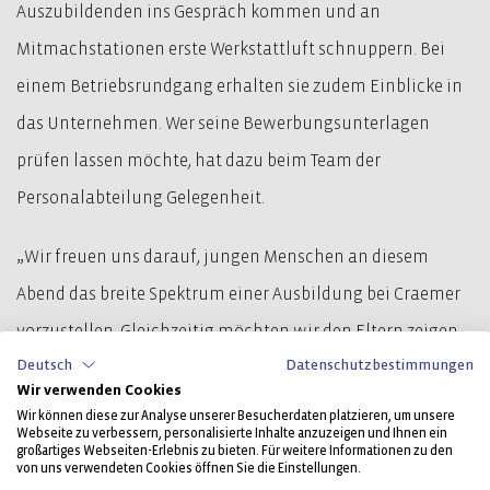
Auszubildenden ins Gespräch kommen und an
Mitmachstationen erste Werkstattluft schnuppern. Bei
einem Betriebsrundgang erhalten sie zudem Einblicke in
das Unternehmen. Wer seine Bewerbungsunterlagen
prüfen lassen möchte, hat dazu beim Team der
Personalabteilung Gelegenheit.
„Wir freuen uns darauf, jungen Menschen an diesem
Abend das breite Spektrum einer Ausbildung bei Craemer
vorzustellen. Gleichzeitig möchten wir den Eltern zeigen,
Deutsch
Datenschutzbestimmungen
dass ihre Kinder bei uns einen guten Start ins Berufsleben
Wir verwenden Cookies
haben“, erklärt Matthias Bartling, der gewerblich-
Wir können diese zur Analyse unserer Besucherdaten platzieren, um unsere
Webseite zu verbessern, personalisierte Inhalte anzuzeigen und Ihnen ein
technische Ausbildungsleiter bei Craemer in Herzebrock-
großartiges Webseiten-Erlebnis zu bieten. Für weitere Informationen zu den
von uns verwendeten Cookies öffnen Sie die Einstellungen.
Clarholz.