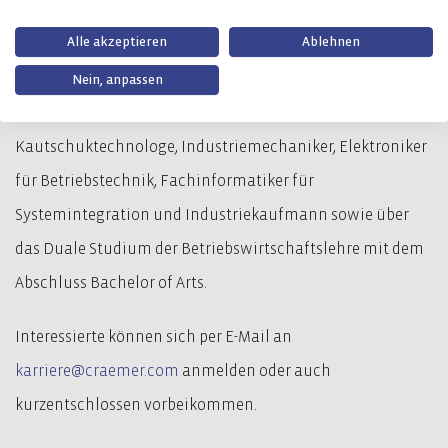
Alle akzeptieren
Ablehnen
Craemer informiert an diesem Abend über die
Ausbildungsberufe Werkzeugmechaniker,
Nein, anpassen
Zerspanungsmechaniker, Mechatroniker, Kunststoff- und
Kautschuktechnologe, Industriemechaniker, Elektroniker
für Betriebstechnik, Fachinformatiker für
Systemintegration und Industriekaufmann sowie über
das Duale Studium der Betriebswirtschaftslehre mit dem
Abschluss Bachelor of Arts.
Interessierte können sich per E-Mail an
karriere@craemer.com
anmelden oder auch
kurzentschlossen vorbeikommen.