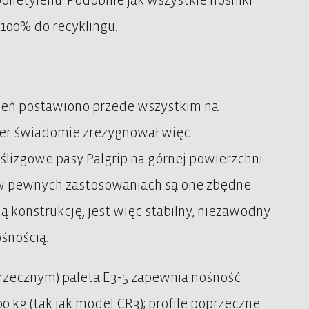
polietylenu. Podobnie jak wszystkie nośniki
100% do recyklingu.
ążeń postawiono przede wszystkim na
emer świadomie zrezygnował więc
lizgowe pasy Palgrip na górnej powierzchni
 w pewnych zastosowaniach są one zbędne.
ną konstrukcję, jest więc stabilny, niezawodny
śnością.
przecznym) paleta E3-5 zapewnia nośność
 kg (tak jak model CR3); profile poprzeczne