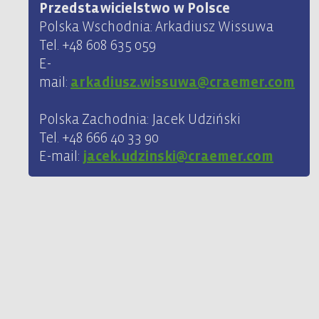
Przedstawicielstwo w Polsce
Polska Wschodnia: Arkadiusz Wissuwa
Tel. +48 608 635 059
E-
mail:
arkadiusz.wissuwa@craemer.com
Polska Zachodnia: Jacek Udziński
Tel. +48 666 40 33 90
E-mail:
jacek.udzinski@craemer.com