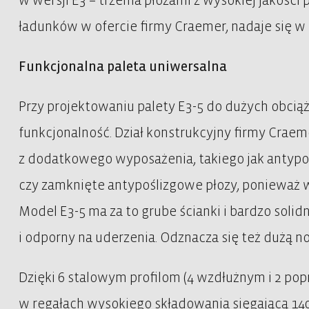
w wersji E3 – trzema płozami z wysokiej jakości 
ładunków w ofercie firmy Craemer, nadaje się w 
Funkcjonalna paleta uniwersalna
Przy projektowaniu palety E3-5 do dużych obci
funkcjonalność. Dział konstrukcyjny firmy Cra
z dodatkowego wyposażenia, takiego jak antypoś
czy zamknięte antypoślizgowe płozy, ponieważ
Model E3-5 ma za to grube ścianki i bardzo solid
i odporny na uderzenia. Odznacza się też dużą no
Dzięki 6 stalowym profilom (4 wzdłużnym i 2 po
w regałach wysokiego składowania sięgającą 1400