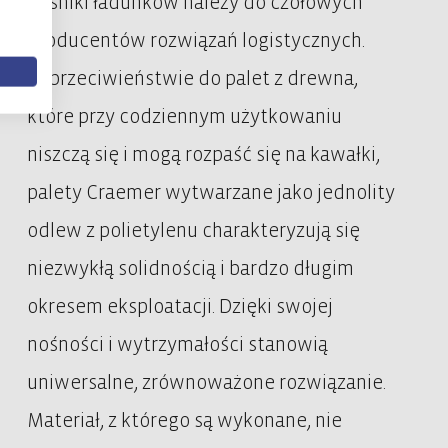
nośniki ładunków należy do czołowych
producentów rozwiązań logistycznych.
W przeciwieństwie do palet z drewna,
które przy codziennym użytkowaniu
niszczą się i mogą rozpaść się na kawałki,
palety Craemer
wytwarzane jako jednolity
odlew z polietylenu
charakteryzują się
niezwykłą solidnością i bardzo długim
okresem eksploatacji. D
zięki swojej
nośności i wytrzymałości stanowią
uniwersalne, zrównoważone rozwiązanie.
Materiał, z którego są wykonane,
nie