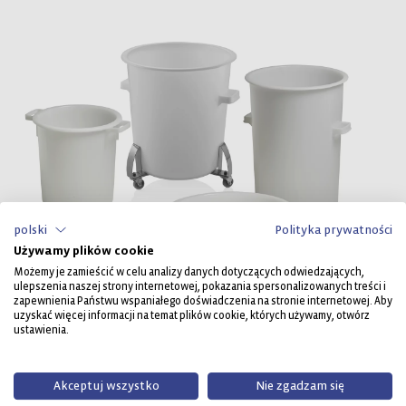
polski
Polityka prywatności
Używamy plików cookie
Możemy je zamieścić w celu analizy danych dotyczących odwiedzających,
ulepszenia naszej strony internetowej, pokazania spersonalizowanych treści i
zapewnienia Państwu wspaniałego doświadczenia na stronie internetowej. Aby
uzyskać więcej informacji na temat plików cookie, których używamy, otwórz
ustawienia.
Pojemniki okrągłe
P
Akceptuj wszystko
Nie zgadzam się
s