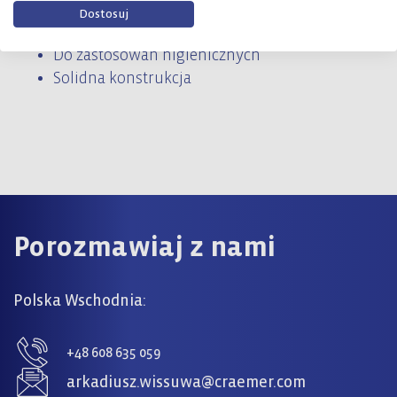
Do mieszania, magazynowania i
Dostosuj
transportu
Do zastosowań higienicznych
Solidna konstrukcja
Porozmawiaj z nami
Polska Wschodnia:
+48 608 635 059
arkadiusz.wissuwa@craemer.com