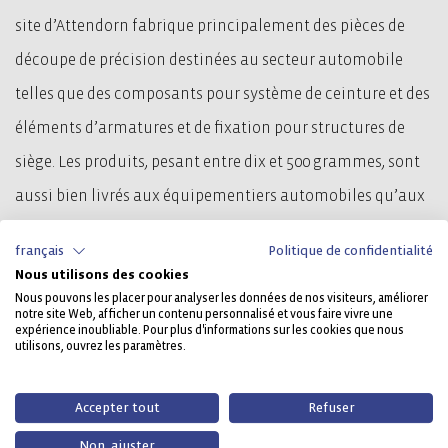
site d’Attendorn fabrique principalement des pièces de
découpe de précision destinées au secteur automobile
telles que des composants pour système de ceinture et des
éléments d’armatures et de fixation pour structures de
siège. Les produits, pesant entre dix et 500 grammes, sont
aussi bien livrés aux équipementiers automobiles qu’aux
fabricants de produits blancs, à l’industrie des ferrures et
français
Politique de confidentialité
à d’autres branches en Europe, en Asie et en Amérique du
Nous utilisons des cookies
Sud.
Nous pouvons les placer pour analyser les données de nos visiteurs, améliorer
notre site Web, afficher un contenu personnalisé et vous faire vivre une
expérience inoubliable. Pour plus d'informations sur les cookies que nous
utilisons, ouvrez les paramètres.
La
servopresse Arisa S-2-800-400-180-SP dotée d'une force de
8 000 kilonewton
(kN, équivalant à 800 tonnes) et d’une
Accepter tout
Refuser
table de quatre mètres de longueur, vient élargir depuis
Non, ajuster