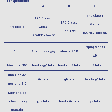
Transpondedor
A
B
C
EPC Class1
EPC Class1
EPC Class1
Gen.2
Protocolo
Gen.2
Gen.2 V2
ISO/IEC 1800 6C
ISO/IEC 1800 6C
Impinj Monza
Chip
Alien Higgs 3/4
Monza R6-P
4D
Memoria EPC
hasta 496 bits
hasta 128 bits
128 bits
Ubicaión de
64 bits
96 bits
hasta 96 bits
memoria TID
Memoria de
datos libres /
512 bits
hasta 64 bits
32 bits
usuario