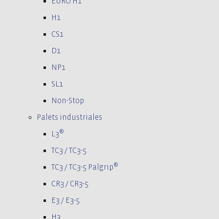
EURO H1
H1
CS1
D1
NP1
SL1
Non-Stop
Palets industriales
®
L3
TC3 / TC3-5
®
TC3 / TC3-5 Palgrip
CR3 / CR3-5
E3 / E3-5
H3