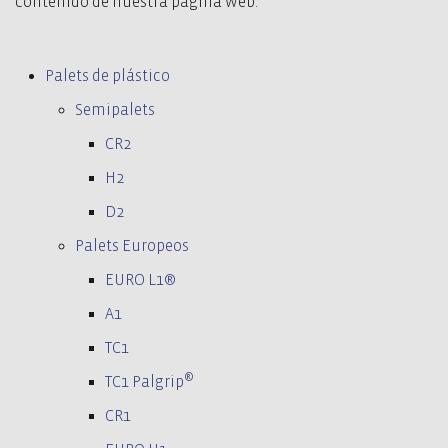
contenido de nuestra página web.
Palets de plástico
Semipalets
CR2
H2
D2
Palets Europeos
EURO L1®
A1
TC1
®
TC1 Palgrip
CR1