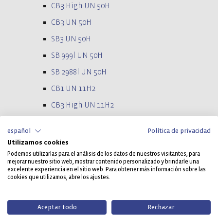
CB3 High UN 50H
CB3 UN 50H
SB3 UN 50H
SB 999l UN 50H
SB 2988l UN 50H
CB1 UN 11H2
CB3 High UN 11H2
CB3 UN 11H2
español
Política de privacidad
SB3 UN 11H2
Utilizamos cookies
Contenedores de plástico
Podemos utilizarlas para el análisis de los datos de nuestros visitantes, para
mejorar nuestro sitio web, mostrar contenido personalizado y brindarle una
excelente experiencia en el sitio web. Para obtener más información sobre las
Cajas apilables y encastrables
cookies que utilizamos, abre los ajustes.
Cajas de pescado
Cuba de mortero preparado FMK
Aceptar todo
Rechazar