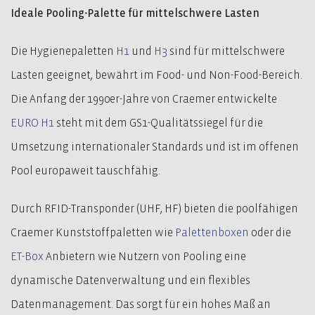
Ideale Pooling-Palette für mittelschwere Lasten
Die Hygienepaletten
H1
und
H3
sind für mittelschwere
Lasten geeignet, bewährt im Food- und Non-Food-Bereich.
Die Anfang der 1990er-Jahre von Craemer entwickelte
EURO H1
steht mit dem GS1-Qualitätssiegel für die
Umsetzung internationaler Standards und ist im offenen
Pool europaweit tauschfähig.
Durch RFID-Transponder (UHF, HF) bieten die poolfähigen
Craemer Kunststoffpaletten wie
Palettenboxen
oder die
ET-Box
Anbietern wie Nutzern von Pooling eine
dynamische Datenverwaltung und ein flexibles
Datenmanagement. Das sorgt für ein hohes Maß an