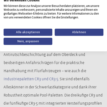
Wir verwenden Cookies
Kilogramm im Hochregal ist in Europaletten-Pool-
Wir können diese zur Analyse unserer Besucherdaten platzieren, um unsere
Systemen fest etabliert und hat sich in der internen
Webseite zu verbessern, personalisierte Inhalte anzuzeigen und Ihnen ein
großartiges Webseiten-Erlebnis zu bieten. Für weitere Informationen zu den
Logistik zahlreicher Branchen bewährt. Besonders bei der
von uns verwendeten Cookies öffnen Sie die Einstellungen.
Hochregallagerung zeigt sie höchste Formstabilität
Alle akzeptieren
Ablehnen
(Temperaturbereiche von bis zu +40 °C).
Nein, anpassen
®
Die
CR1
punktet zudem mit
Palgrip
-
Antirutschbeschichtung auf dem Oberdeck und
beidseitigen Anfahrschrägen für die praktische
Handhabung mit Flurfahrzeugen – wie auch die
Industriepaletten CR3 und CR3-5
. Sie sind ebenfalls
Alleskönner in der Schwerlastkategorie und dank ihrer
Robustheit optimale Pool-Paletten. Die dreikufige CR3 und
die fünfkufige CR3-5 mit integrierten Versteifungsprofilen