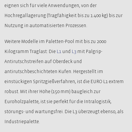
eignen sich für viele Anwendungen, von der
Hochregallagerung (Tragfähigkeit bis zu 1.400 kg) bis zur
Nutzung in automatisierten Prozessen.
Weitere Modelle im Paletten-Pool mit bis zu 2000
Kilogramm Traglast: Die
L1
und
L3
mit Palgrip-
Antirutschstreifen auf Oberdeck und
antirutschbeschichteten Kufen. Hergestellt im
einstückigen Spritzgießverfahren, ist die EURO L1 extrem
robust. Mit ihrer Höhe (150 mm) baugleich zur
Euroholzpalette, ist sie perfekt für die Intralogistik,
störungs- und wartungsfrei. Die L3 überzeugt ebenso, als
Industriepalette.