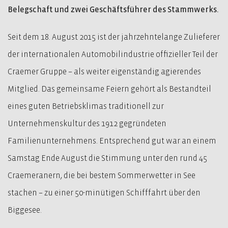
Belegschaft und zwei Geschäftsführer des Stammwerks.
Seit dem 18. August 2015 ist der jahrzehntelange Zulieferer
der internationalen Automobilindustrie offizieller Teil der
Craemer Gruppe – als weiter eigenständig agierendes
Mitglied. Das gemeinsame Feiern gehört als Bestandteil
eines guten Betriebsklimas traditionell zur
Unternehmenskultur des 1912 gegründeten
Familienunternehmens. Entsprechend gut war an einem
Samstag Ende August die Stimmung unter den rund 45
Craemeranern, die bei bestem Sommerwetter in See
stachen – zu einer 50-minütigen Schifffahrt über den
Biggesee.