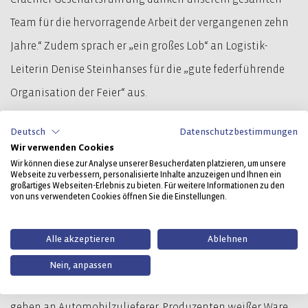
Team für die hervorragende Arbeit der vergangenen zehn
Jahre.“ Zudem sprach er „ein großes Lob“ an Logistik-
Leiterin Denise Steinhanses für die „gute federführende
Organisation der Feier“ aus.
Spezialist für Präzisionsstanzteile
Deutsch
Datenschutzbestimmungen
Wir verwenden Cookies
Wir können diese zur Analyse unserer Besucherdaten platzieren, um unsere
Am Standort Attendorn beschäftigt die Craemer Gruppe
Webseite zu verbessern, personalisierte Inhalte anzuzeigen und Ihnen ein
großartiges Webseiten-Erlebnis zu bieten. Für weitere Informationen zu den
heute rund 70 Mitarbeitende. Der Fertigungsschwerpunkt
von uns verwendeten Cookies öffnen Sie die Einstellungen.
liegt auf Präzisionsstanzteilen für Automobile wie
Gurtsystem-Komponenten und Beschlags- und
Alle akzeptieren
Ablehnen
Verbindungselemente für Sitzstrukturen. Die zwischen
Nein, anpassen
zehn und 500 Gramm schweren Metallkomponenten
gehen an Automobilzulieferer, Produzenten weißer Ware,