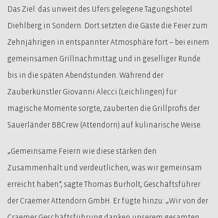
Das Ziel: das unweit des Ufers gelegene Tagungshotel
Diehlberg in Sondern. Dort setzten die Gäste die Feier zum
Zehnjährigen in entspannter Atmosphäre fort – bei einem
gemeinsamen Grillnachmittag und in geselliger Runde
bis in die späten Abendstunden. Während der
Zauberkünstler Giovanni Alecci (Leichlingen) für
magische Momente sorgte, zauberten die Grillprofis der
Sauerländer BBCrew (Attendorn) auf kulinarische Weise.
„Gemeinsame Feiern wie diese stärken den
Zusammenhalt und verdeutlichen, was wir gemeinsam
erreicht haben“, sagte Thomas Burholt, Geschäftsführer
der Craemer Attendorn GmbH. Er fügte hinzu: „Wir von der
Craemer Geschäftsführung danken unserem gesamten